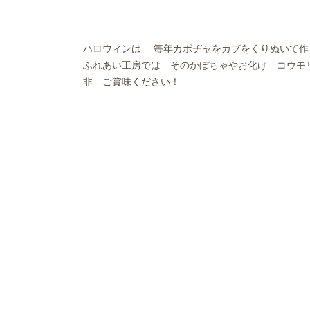
ハロウィンは 毎年カポヂャをカプをくりぬいて作
ふれあい工房では そのかぼちゃやお化け コウモ
非 ご賞味ください！