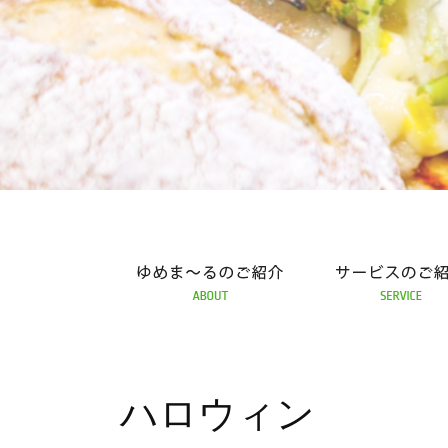
めま～るの紹介
サービスの紹介
ふれあい工房 ゆめ
ハロウィン