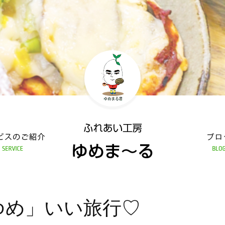
あい工房 ゆめま～る
ブログ
ゆめ」いい旅行♡