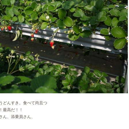
うどんすき。食べて尚且つ
！最高だ！！
さん、添乗員さん、