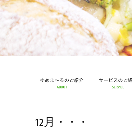
めま～るの紹介
サービスの紹介
ふれあい工房 ゆめ
12月・・・